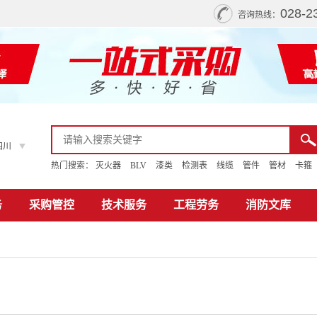
028-2
咨询热线：
四川
热门搜索：
灭火器
BLV
漆类
检测表
线缆
管件
管材
卡箍
务
采购管控
技术服务
工程劳务
消防文库