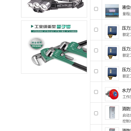
液位
量程(
压力开
额定工
压力开
额定工
压力开
额定工
水力
工作压
消防泵
启动方
控制水
消防