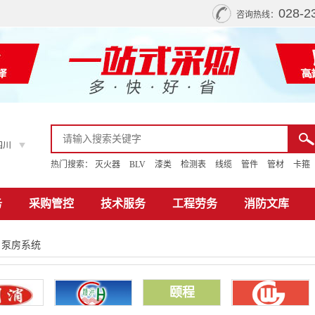
028-2
咨询热线：
四川
热门搜索：
灭火器
BLV
漆类
检测表
线缆
管件
管材
卡箍
务
采购管控
技术服务
工程劳务
消防文库
>
泵房系统
颐程