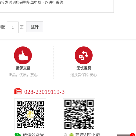
将直接发送到您采购配单中就可以进行采购.
到第
页
担保交易
无忧退货
正品，优质，放心
退换货保障,安心
028-23019119-3
微信公众号
商城APP下载
0