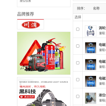
液位仪表
排序：
名称
品牌推荐
选择
涡轮
量程:
电磁
量程:
电磁
量程:
电磁
量程:
液位
量程(