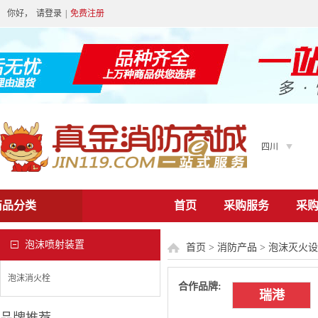
你好，
请登录
|
免费注册
四川
商品分类
首页
采购服务
采
泡沫喷射装置
首页
>
消防产品
>
泡沫灭火设
泡沫消火栓
合作品牌:
瑞港