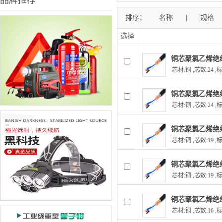
品牌推荐
排序：
名称
|
规格
选择
铜芯聚氯乙烯绝缘屏
芯材:铜 ,芯数:24 ,
铜芯聚氯乙烯绝缘屏
芯材:铜 ,芯数:24 ,
铜芯聚氯乙烯绝缘屏
芯材:铜 ,芯数:19 ,
铜芯聚氯乙烯绝缘屏
芯材:铜 ,芯数:19 ,
铜芯聚氯乙烯绝缘屏
芯材:铜 ,芯数:16 ,