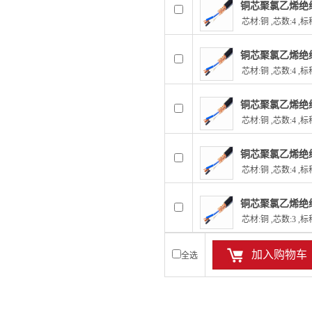
铜芯聚氯乙烯绝缘屏
芯材:铜 ,芯数:4 ,标
铜芯聚氯乙烯绝缘屏
芯材:铜 ,芯数:4 ,标
铜芯聚氯乙烯绝缘
芯材:铜 ,芯数:4 ,标
铜芯聚氯乙烯绝缘屏
芯材:铜 ,芯数:4 ,标
铜芯聚氯乙烯绝缘屏
芯材:铜 ,芯数:3 ,标
加入购物车
全选