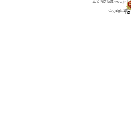
真金消防商城 www.jin
Copyright 201